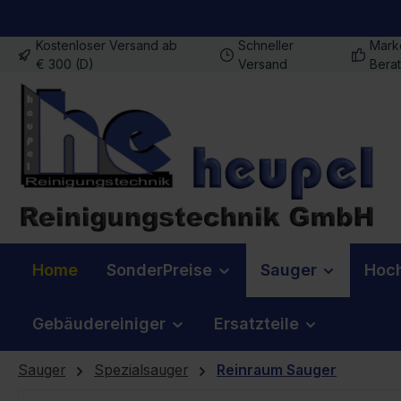
m Hauptinhalt springen
Zur Suche springen
Zur Hauptnavigation springen
Kostenloser Versand ab
Schneller
Mark
€ 300 (D)
Versand
Bera
Home
SonderPreise
Sauger
Hoch
Gebäudereiniger
Ersatzteile
Sauger
Spezialsauger
Reinraum Sauger