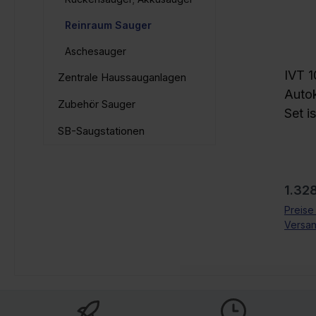
Reinraum Sauger
Aschesauger
IVT 
Zentrale Haussauganlagen
Autok
Zubehör Sauger
Set i
SB-Saugstationen
für a
Zubeh
muss.
Regul
aus 
1.32
bestehend
Preise
Versa
silik
Verlä
teili
Verbi
Silikon Düs