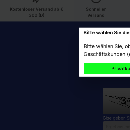
25 c
Kostenloser Versand ab €
Schneller
300 (D)
Versand
Bitte wählen Sie di
Bitte wählen Sie, o
Abonnieren
Geschäftskunden (e
Sie wer
Privatku
Bitte geben S