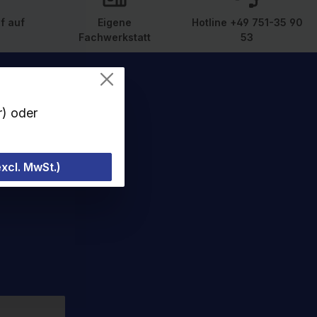
f auf
Eigene
Hotline +49 751-35 90
Fachwerkstatt
53
r) oder
sletter und
Angebote
xcl. MwSt.)