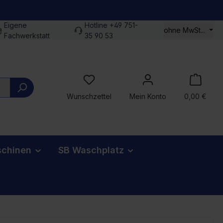
Eigene
Hotline +49 751-
ohne MwSt...
Fachwerkstatt
35 90 53
Du hast 0 Produkte auf dem Merkz
Wunschzettel
Mein Konto
0,00 €
chinen
SB Waschplatz