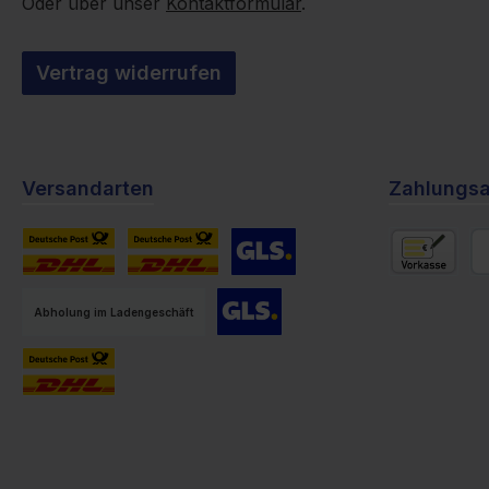
Oder über unser
Kontaktformular
.
Vertrag widerrufen
Versandarten
Zahlungsa
Versand DHL International -Österreich
Versand DHL
Versand
Vorkasse
Pa
Abholung im Ladengeschäft
Versand EU GLS
Versand EU -DHL