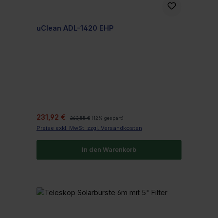
uClean ADL-1420 EHP
Verkaufspreis:
Regulärer Preis:
231,92 €
263,55 €
(12% gespart)
Preise exkl. MwSt. zzgl. Versandkosten
In den Warenkorb