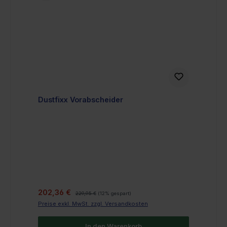
Dustfixx Vorabscheider
Verkaufspreis:
Regulärer Preis:
202,36 €
229,95 €
(12% gespart)
Preise exkl. MwSt. zzgl. Versandkosten
In den Warenkorb