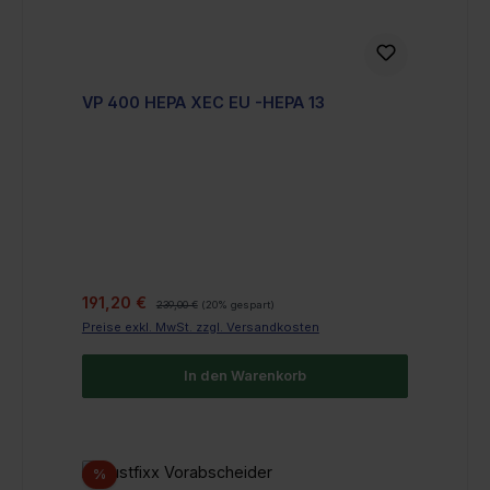
VP 400 HEPA XEC EU -HEPA 13
Verkaufspreis:
Regulärer Preis:
191,20 €
239,00 €
(20% gespart)
Preise exkl. MwSt. zzgl. Versandkosten
In den Warenkorb
Rabatt
%