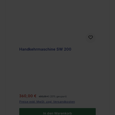
Handkehrmaschine SW 200
Verkaufspreis:
Regulärer Preis:
360,00 €
450,00 €
(20% gespart)
Preise exkl. MwSt. zzgl. Versandkosten
In den Warenkorb