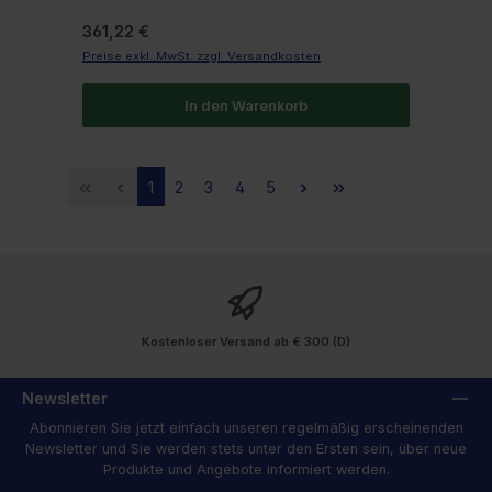
Regulärer Preis:
361,22 €
Preise exkl. MwSt. zzgl. Versandkosten
In den Warenkorb
Seite
Seite
Seite
Seite
Seite
1
2
3
4
5
Kostenloser Versand ab € 300 (D)
Newsletter
Abonnieren Sie jetzt einfach unseren regelmäßig erscheinenden
Newsletter und Sie werden stets unter den Ersten sein, über neue
Produkte und Angebote informiert werden.