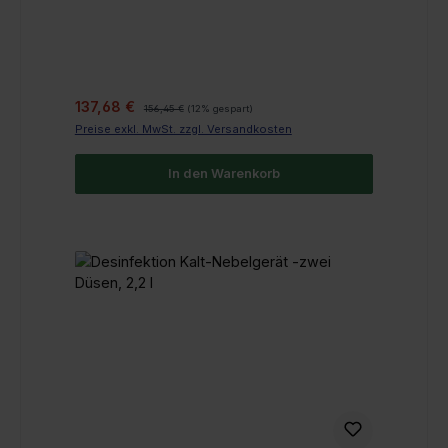
Verkaufspreis:
Regulärer Preis:
137,68 €
156,45 €
(12% gespart)
Preise exkl. MwSt. zzgl. Versandkosten
In den Warenkorb