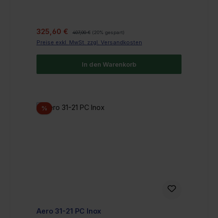
Verkaufspreis:
Regulärer Preis:
325,60 €
407,00 €
(20% gespart)
Preise exkl. MwSt. zzgl. Versandkosten
In den Warenkorb
Rabatt
%
Aero 31-21 PC Inox