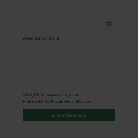
Aero 26-01 PC X
Verkaufspreis:
Regulärer Preis:
284,80 €
356,00 €
(20% gespart)
Preise exkl. MwSt. zzgl. Versandkosten
In den Warenkorb