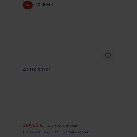
Rabatt
%
ATTIX 30-01
Verkaufspreis:
Regulärer Preis:
309,60 €
387,00 €
(20% gespart)
Preise exkl. MwSt. zzgl. Versandkosten