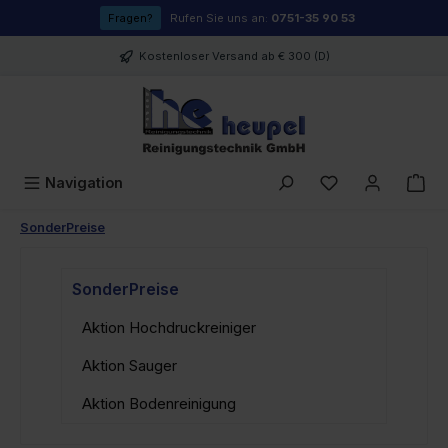
Zum Hauptinhalt springen
Fragen?
Rufen Sie uns an:
0751-35 90 53
Kostenloser Versand ab € 300 (D)
Du hast 0 Prod
Navigation
SonderPreise
SonderPreise
Aktion Hochdruckreiniger
Aktion Sauger
Aktion Bodenreinigung