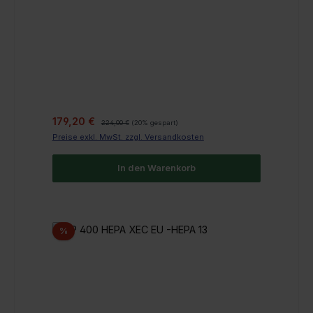
Verkaufspreis:
Regulärer Preis:
179,20 €
224,00 €
(20% gespart)
Preise exkl. MwSt. zzgl. Versandkosten
In den Warenkorb
Rabatt
%