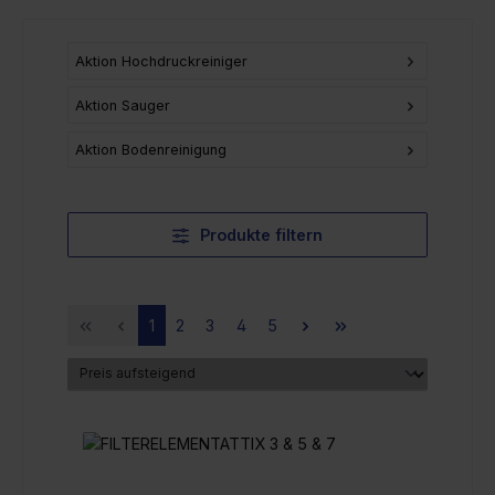
Aktion Hochdruckreiniger
Aktion Sauger
Aktion Bodenreinigung
Produkte filtern
Seite
Seite
Seite
Seite
Seite
1
2
3
4
5