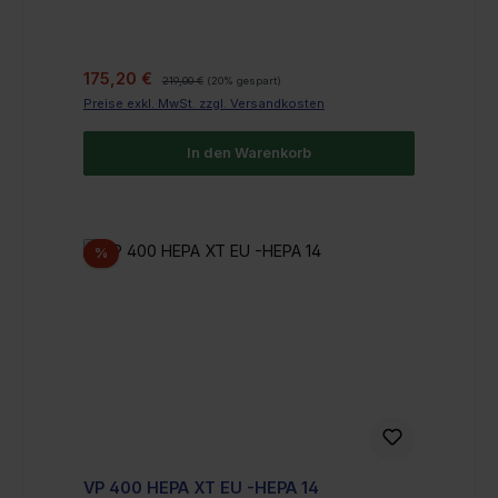
Verkaufspreis:
Regulärer Preis:
175,20 €
219,00 €
(20% gespart)
Preise exkl. MwSt. zzgl. Versandkosten
In den Warenkorb
Rabatt
%
VP 400 HEPA XT EU -HEPA 14