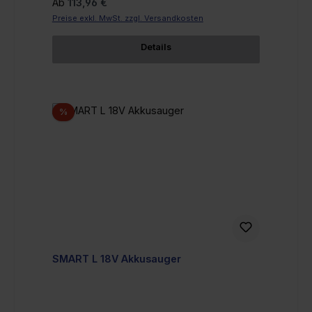
Regulärer Preis:
Ab
113,96 €
Preise exkl. MwSt. zzgl. Versandkosten
Details
Rabatt
%
SMART L 18V Akkusauger