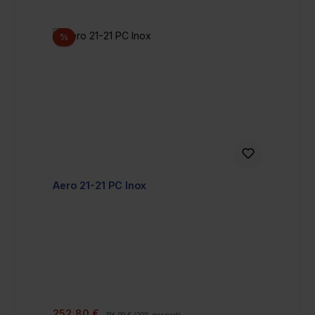
Rabatt
%
Aero 21-21 PC Inox
Verkaufspreis:
Regulärer Preis:
252,80 €
316,00 €
(20% gespart)