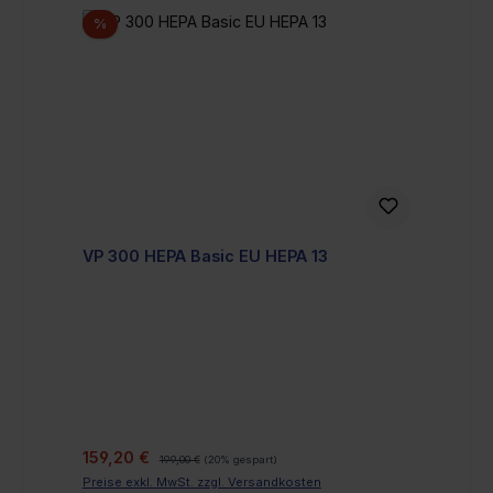
Rabatt
%
VP 300 HEPA Basic EU HEPA 13
Verkaufspreis:
Regulärer Preis:
159,20 €
199,00 €
(20% gespart)
Preise exkl. MwSt. zzgl. Versandkosten