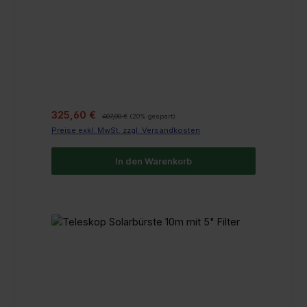
Verkaufspreis:
Regulärer Preis:
325,60 €
407,00 €
(20% gespart)
Preise exkl. MwSt. zzgl. Versandkosten
In den Warenkorb