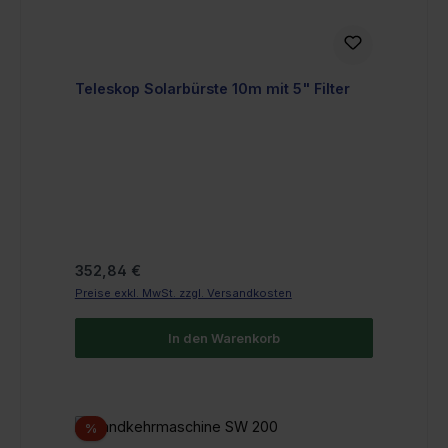
Teleskop Solarbürste 10m mit 5" Filter
Regulärer Preis:
352,84 €
Preise exkl. MwSt. zzgl. Versandkosten
In den Warenkorb
Rabatt
%