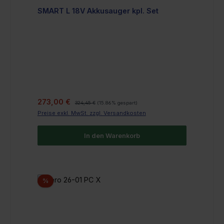
SMART L 18V Akkusauger kpl. Set
Verkaufspreis:
Regulärer Preis:
273,00 €
324,45 €
(15.86% gespart)
Preise exkl. MwSt. zzgl. Versandkosten
In den Warenkorb
Rabatt
%