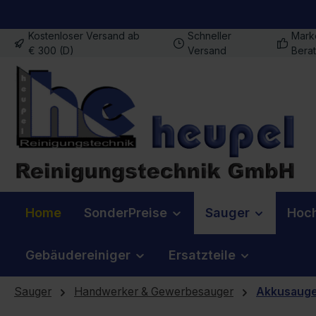
m Hauptinhalt springen
Zur Suche springen
Zur Hauptnavigation springen
Kostenloser Versand ab
Schneller
Mark
€ 300 (D)
Versand
Bera
Home
SonderPreise
Sauger
Hoch
Gebäudereiniger
Ersatzteile
Sauger
Handwerker & Gewerbesauger
Akkusaug