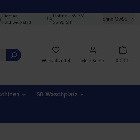
Eigene
Hotline +49 751-
ohne MwSt...
Fachwerkstatt
35 90 53
Du hast 0 Produkte auf dem Merkz
Wunschzettel
Mein Konto
0,00 €
chinen
SB Waschplatz