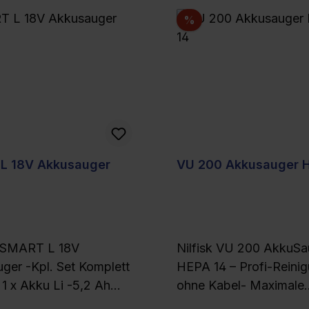
tt
Rabatt
%
L 18V Akkusauger
VU 200 Akkusauger 
x SMART L 18V
Nilfisk VU 200 AkkuSa
ger -Kpl. Set Komplett
HEPA 14 – Profi-Reini
. 1 x Akku Li -5,2 Ah
ohne Kabel- Maximale
Ladegerät ASC55 Der
Leistung, kabellose Flex