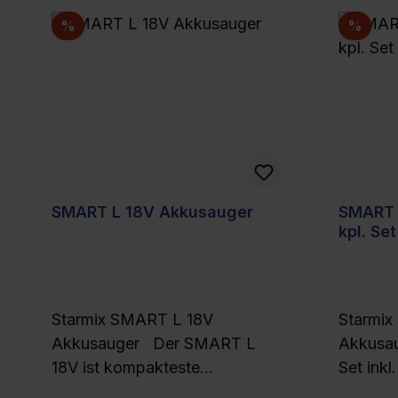
Rabatt
Raba
%
%
SMART L 18V Akkusauger
SMART 
kpl. Set
Starmix SMART L 18V
Starmi
Akkusauger Der SMART L
Akkusau
18V ist kompakteste
Set inkl
Nass-/Trockensauger von
und 1 x 