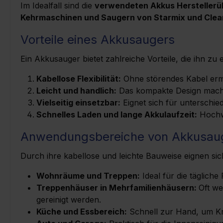
Saugpin
Im Idealfall sind die
verwendeten Akkus Herstellerü
Stäube, Staubklasse "L"). Mit
vorhande
36V Li
Kehrmaschinen und Saugern von Starmix und Clea
dem einzigartigen Cordless-
und The
36V Sch
Vorteile eines Akkusaugers
Control kann die
Bahn das
Push&C
EIN/AUS/AUTO Steuerung des
Beispie
Filtera
Ein Akkusauger bietet zahlreiche Vorteile, die ihn z
Saugers jetzt auch über ein
Akkusau
Ermögli
Akku-Elektrowerkzeug
seinen E
Kabellose Flexibilität:
Ohne störendes Kabel erm
einfach
Leicht und handlich:
Das kompakte Design macht
erfolgen.
einem z
Filterel
Vielseitig einsetzbar:
Eignet sich für unterschi
Ausstattungsmerkmale:
theoret
Versper
Schnelles Laden und lange Akkulaufzeit:
Hochw
Polyester Hauptfilter (99,9%
arbeiten mö
und Drü
Staubrückhaltevermögen).
Bewegun
Anwendungsbereiche von Akkusau
Taste w
Impuls Filterabreinigung,
Mobilit
Filter g
Durch ihre kabellose und leichte Bauweise eignen sic
Bedarfsgesteuert
ergonom
Saugkraf
Kapazitätsanzeige für Akku
Hohe Pr
Wohnräume und Treppen:
Ideal für die täglic
vorhand
Schlauch und Zubehör
minütige
Treppenhäuser in Mehrfamilienhäusern:
Oft we
PET; Er
Aufbewahrung 3-Stufige
geladene
gereinigt werden.
von feu
Küche und Essbereich:
Schnell zur Hand, um Kr
Leistungsregulierung
Ladung 
den Nass