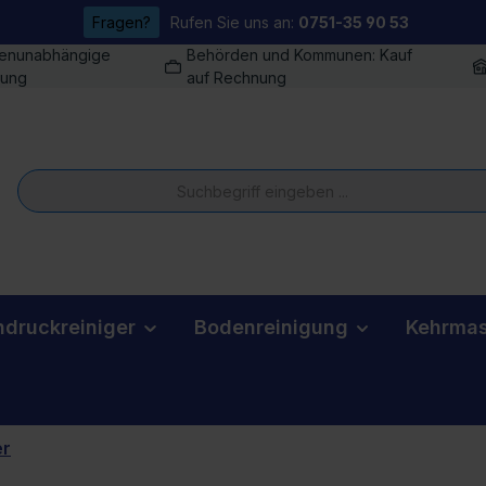
Fragen?
Rufen Sie uns an:
0751-35 90 53
enunabhängige
Behörden und Kommunen: Kauf
tung
auf Rechnung
druckreiniger
Bodenreinigung
Kehrmas
er