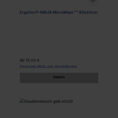
ErgoTec®-NINJA MicroWipe™™ 80x60cm
Regulärer Preis:
Ab
13,03 €
Preise exkl. MwSt. zzgl. Versandkosten
Details