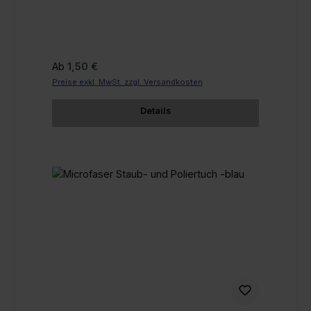
Regulärer Preis:
Ab
1,50 €
Preise exkl. MwSt. zzgl. Versandkosten
Details