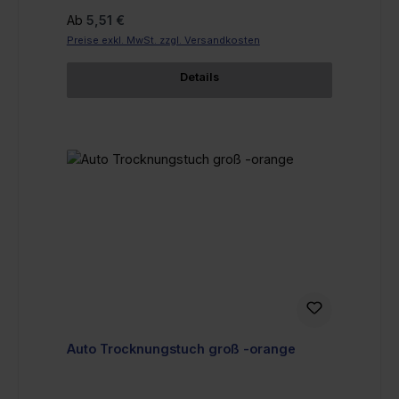
Regulärer Preis:
Ab
5,51 €
Preise exkl. MwSt. zzgl. Versandkosten
Details
Auto Trocknungstuch groß -orange