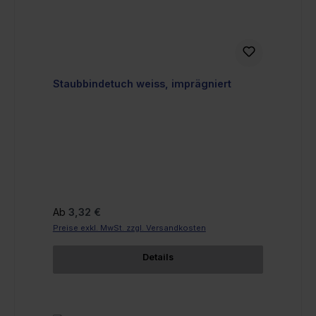
Staubbindetuch weiss, imprägniert
Regulärer Preis:
Ab
3,32 €
Preise exkl. MwSt. zzgl. Versandkosten
Details