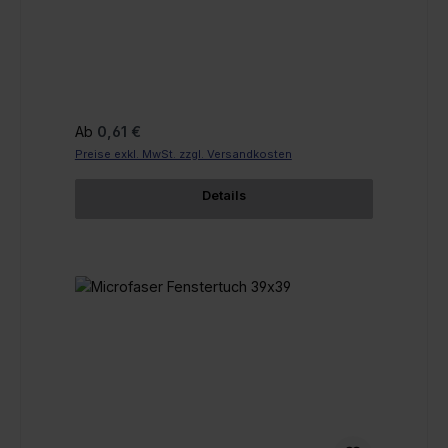
Regulärer Preis:
Ab
0,61 €
Preise exkl. MwSt. zzgl. Versandkosten
Details