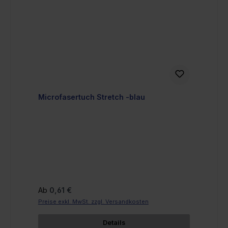
Microfasertuch Stretch -blau
Regulärer Preis:
Ab
0,61 €
Preise exkl. MwSt. zzgl. Versandkosten
Details