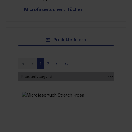
Microfasertücher / Tücher
Produkte filtern
Seite
Seite
1
2