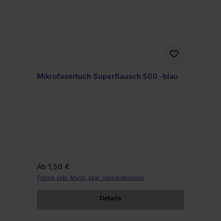
Mikrofasertuch Superflausch 500 -blau
Regulärer Preis:
Ab
1,50 €
Preise exkl. MwSt. zzgl. Versandkosten
Details