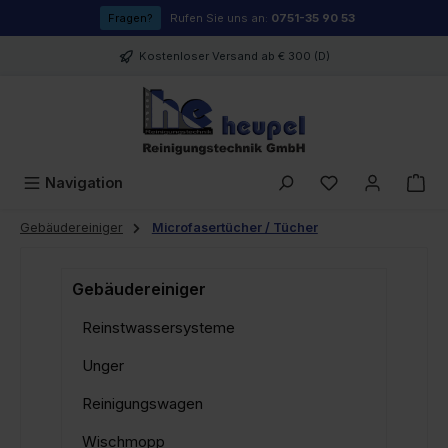
Zum Hauptinhalt springen
Fragen?
Rufen Sie uns an:
0751-35 90 53
Kostenloser Versand ab € 300 (D)
Du hast 0 Prod
Navigation
Gebäudereiniger
Microfasertücher / Tücher
Gebäudereiniger
Reinstwassersysteme
Unger
Reinigungswagen
Wischmopp