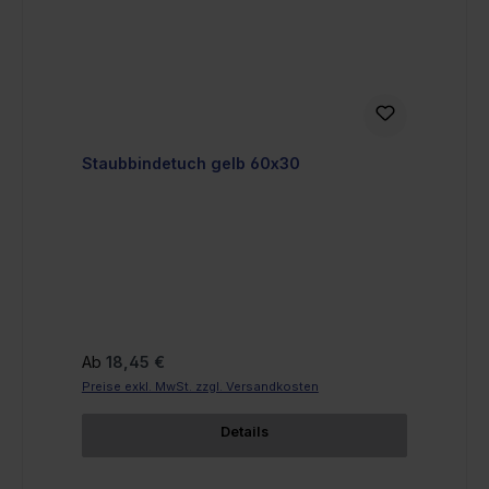
Staubbindetuch gelb 60x30
Regulärer Preis:
Ab
18,45 €
Preise exkl. MwSt. zzgl. Versandkosten
Details