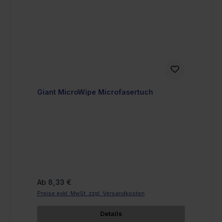
Giant MicroWipe Microfasertuch
Regulärer Preis:
Ab
8,33 €
Preise exkl. MwSt. zzgl. Versandkosten
Details