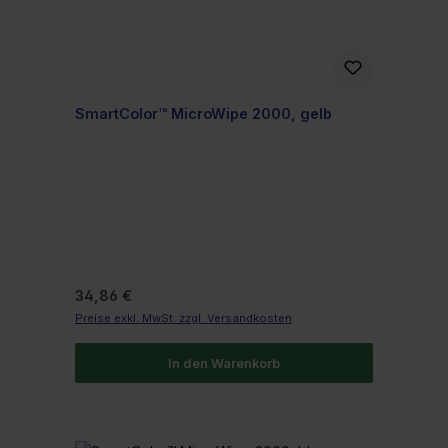
SmartColor™ MicroWipe 2000, gelb
Regulärer Preis:
34,86 €
Preise exkl. MwSt. zzgl. Versandkosten
In den Warenkorb