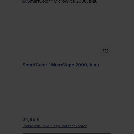
SmartColor™ MicroWipe 2000, blau
Regulärer Preis:
34,86 €
Preise exkl. MwSt. zzgl. Versandkosten