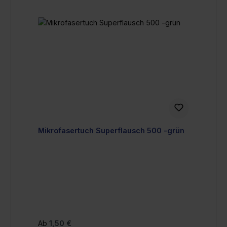
Mikrofasertuch Superflausch 500 -grün
Regulärer Preis:
Ab
1,50 €