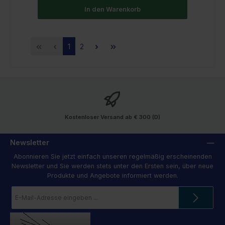
In den Warenkorb
Seite
Seite
1
2
Kostenloser Versand ab € 300 (D)
Newsletter
Abonnieren Sie jetzt einfach unseren regelmäßig erscheinenden
Newsletter und Sie werden stets unter den Ersten sein, über neue
Produkte und Angebote informiert werden.
E-
Mail-
Adresse
*