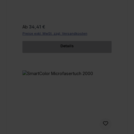
Regulärer Preis:
Ab
34,41 €
Preise exkl. MwSt. zzgl. Versandkosten
Details