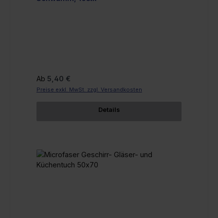
Regulärer Preis:
Ab
5,40 €
Preise exkl. MwSt. zzgl. Versandkosten
Details