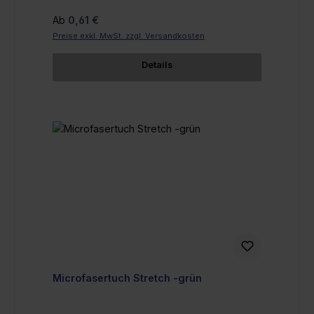
Regulärer Preis:
Ab
0,61 €
Preise exkl. MwSt. zzgl. Versandkosten
Details
Microfasertuch Stretch -grün