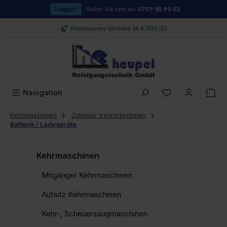
Zum Hauptinhalt springen
Fragen?
Rufen Sie uns an:
0751-35 90 53
Kostenloser Versand ab € 300 (D)
Du hast 0 Prod
Navigation
Kehrmaschinen
Zubehör Kehrmaschinen
Batterie / Ladegeräte
Kehrmaschinen
Mitgänger Kehrmaschinen
Aufsitz Kehrmaschinen
Kehr-, Scheuersaugmaschinen