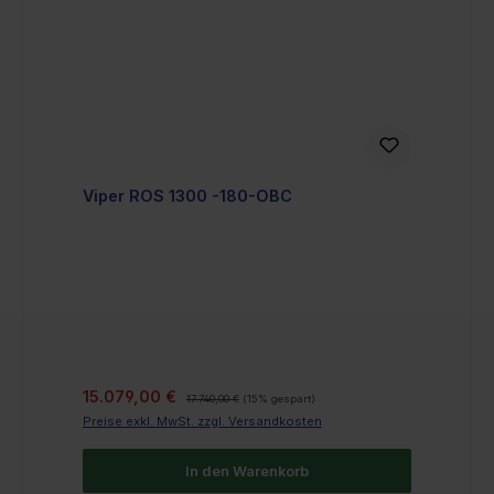
Viper ROS 1300 -180-OBC
Verkaufspreis:
Regulärer Preis:
15.079,00 €
17.740,00 €
(15% gespart)
Preise exkl. MwSt. zzgl. Versandkosten
In den Warenkorb