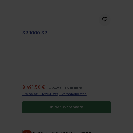
SR 1000 SP
Verkaufspreis:
Regulärer Preis:
8.491,50 €
9.990,00 €
(15% gespart)
Preise exkl. MwSt. zzgl. Versandkosten
In den Warenkorb