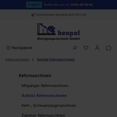
Zum Hauptinhalt springen
Fragen?
Rufen Sie uns an:
0751-35 90 53
Kostenloser Versand ab € 300 (D)
Du hast 0 Prod
Navigation
Kehrmaschinen
Aufsitz Kehrmaschinen
Kehrmaschinen
Mitgänger Kehrmaschinen
Aufsitz Kehrmaschinen
Kehr-, Scheuersaugmaschinen
Zubehör Kehrmaschinen