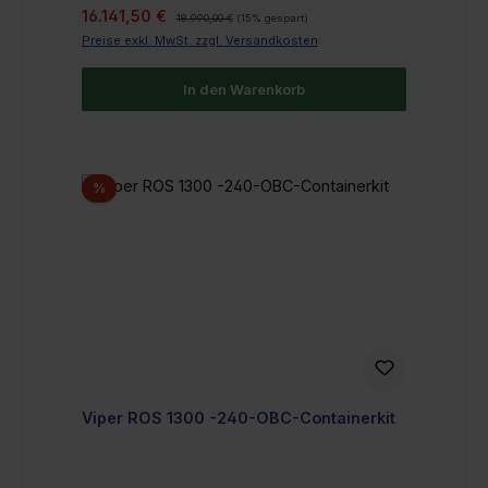
Verkaufspreis:
Regulärer Preis:
16.141,50 €
18.990,00 €
(15% gespart)
Preise exkl. MwSt. zzgl. Versandkosten
In den Warenkorb
Rabatt
%
Viper ROS 1300 -240-OBC-Containerkit