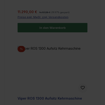
Verkaufspreis:
Regulärer Preis:
11.290,00 €
14.107,08 €
(19.97% gespart)
Preise exkl. MwSt. zzgl. Versandkosten
In den Warenkorb
Rabatt
%
Viper ROS 1300 Aufsitz Kehrmaschine