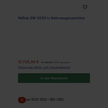
Nilfisk SW 3000 Li Kehrsaugmaschine
Verkaufspreis:
Regulärer Preis:
12.720,00 €
15.900,00 €
(20% gespart)
Preise exkl. MwSt. zzgl. Versandkosten
In den Warenkorb
Rabatt
%