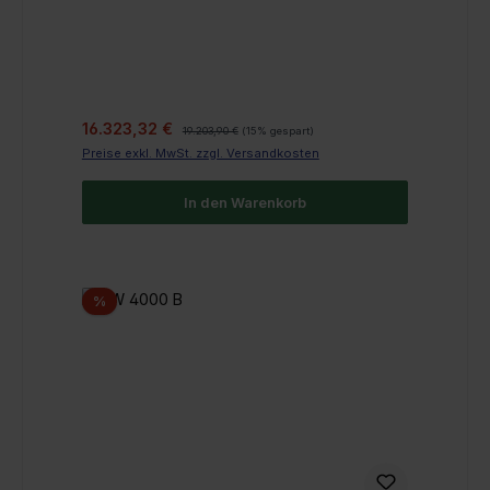
Verkaufspreis:
Regulärer Preis:
16.323,32 €
19.203,90 €
(15% gespart)
Preise exkl. MwSt. zzgl. Versandkosten
In den Warenkorb
Rabatt
%