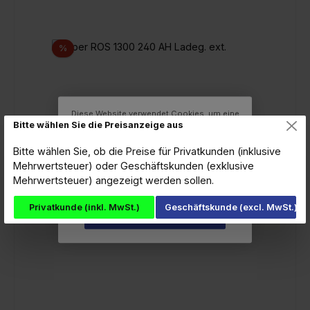
Rabatt
%
Diese Website verwendet Cookies, um eine
Bitte wählen Sie die Preisanzeige aus
bestmögliche Erfahrung bieten zu können.
Mehr Informationen ...
Bitte wählen Sie, ob die Preise für Privatkunden (inklusive
Konfigurieren
Mehrwertsteuer) oder Geschäftskunden (exklusive
Mehrwertsteuer) angezeigt werden sollen.
Nur technisch notwendige
Viper ROS 1300 240 AH Ladeg. ext.
Privatkunde (inkl. MwSt.)
Geschäftskunde (excl. MwSt.)
Alle Cookies akzeptieren