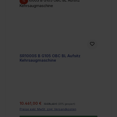
Rabatt
%
SR1000S B G105 OBC BL Aufsitz
Kehrsaugmaschine
Verkaufspreis:
Regulärer Preis:
10.461,00 €
13.076,40 €
(20% gespart)
Preise exkl. MwSt. zzgl. Versandkosten