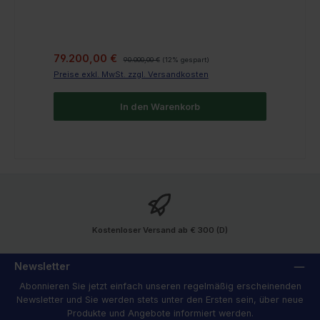
Verkaufspreis:
Regulärer Preis:
79.200,00 €
90.000,00 €
(12% gespart)
Preise exkl. MwSt. zzgl. Versandkosten
In den Warenkorb
Kostenloser Versand ab € 300 (D)
Newsletter
Abonnieren Sie jetzt einfach unseren regelmäßig erscheinenden
Newsletter und Sie werden stets unter den Ersten sein, über neue
Produkte und Angebote informiert werden.