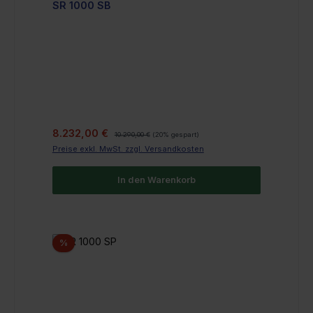
SR 1000 SB
Verkaufspreis:
Regulärer Preis:
8.232,00 €
10.290,00 €
(20% gespart)
Preise exkl. MwSt. zzgl. Versandkosten
In den Warenkorb
Rabatt
%