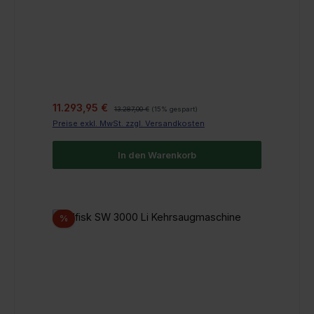
Verkaufspreis:
Regulärer Preis:
11.293,95 €
13.287,00 €
(15% gespart)
Preise exkl. MwSt. zzgl. Versandkosten
In den Warenkorb
Rabatt
%