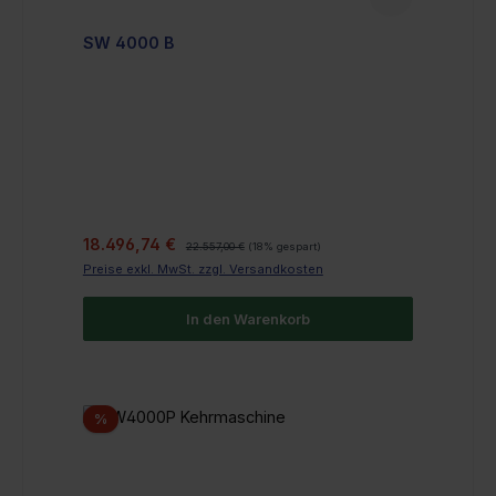
SW 4000 B
Verkaufspreis:
Regulärer Preis:
18.496,74 €
22.557,00 €
(18% gespart)
Preise exkl. MwSt. zzgl. Versandkosten
In den Warenkorb
Rabatt
%