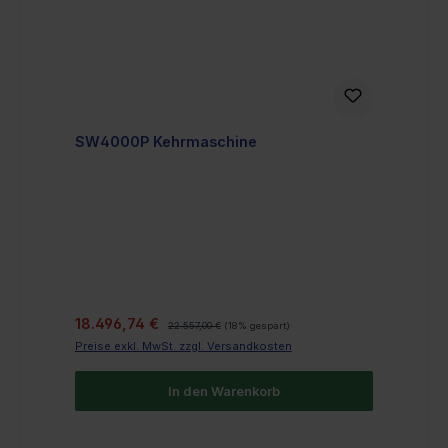
SW4000P Kehrmaschine
Verkaufspreis:
Regulärer Preis:
18.496,74 €
22.557,00 €
(18% gespart)
Preise exkl. MwSt. zzgl. Versandkosten
In den Warenkorb