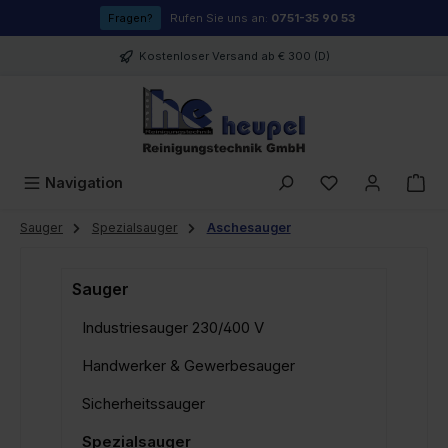
Zum Hauptinhalt springen
Fragen?
Rufen Sie uns an:
0751-35 90 53
Kostenloser Versand ab € 300 (D)
Du hast 0 Prod
Navigation
Sauger
Spezialsauger
Aschesauger
Sauger
Industriesauger 230/400 V
Handwerker & Gewerbesauger
Sicherheitssauger
Spezialsauger