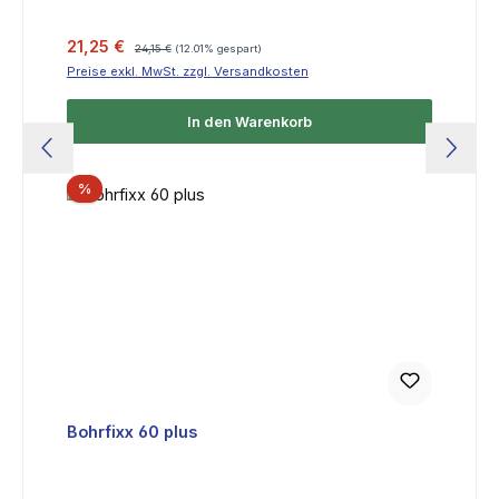
Verkaufspreis:
Regulärer Preis:
21,25 €
24,15 €
(12.01% gespart)
Preise exkl. MwSt. zzgl. Versandkosten
In den Warenkorb
Rabatt
%
Bohrfixx 60 plus