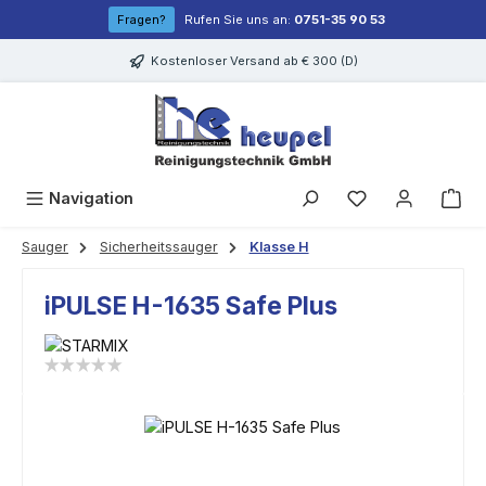
Zum Hauptinhalt springen
Fragen?
Rufen Sie uns an:
0751-35 90 53
Kostenloser Versand ab € 300 (D)
Navigation
Sauger
Sicherheitssauger
Klasse H
iPULSE H-1635 Safe Plus
Bildergalerie überspringen