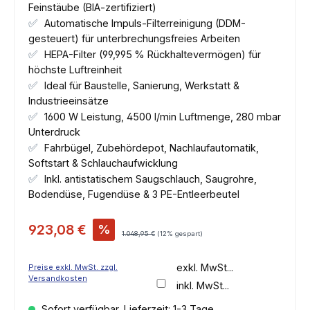
Feinstäube (BIA-zertifiziert)
✅
Automatische Impuls-Filterreinigung (DDM-
gesteuert) für unterbrechungsfreies Arbeiten
✅
HEPA-Filter (99,995 % Rückhaltevermögen) für
höchste Luftreinheit
✅
Ideal für Baustelle, Sanierung, Werkstatt &
Industrieeinsätze
✅
1600 W Leistung, 4500 l/min Luftmenge, 280 mbar
Unterdruck
✅
Fahrbügel, Zubehördepot, Nachlaufautomatik,
Softstart & Schlauchaufwicklung
✅
Inkl. antistatischem Saugschlauch, Saugrohre,
Bodendüse, Fugendüse & 3 PE-Entleerbeutel
Verkaufspreis:
923,08 €
%
Regulärer Preis:
1.048,95 €
(12% gespart)
exkl. MwSt...
Preise exkl. MwSt. zzgl.
Versandkosten
inkl. MwSt...
Sofort verfügbar, Lieferzeit: 1-3 Tage