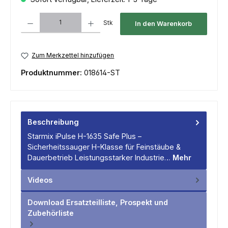
Produkt Anzahl: Gib den gewünschten Wert ein oder benutze die Schaltfl
Stk
In den Warenkorb
Zum Merkzettel hinzufügen
Produktnummer:
018614-ST
Beschreibung
Starmix iPulse H-1635 Safe Plus –
Sicherheitssauger H-Klasse für Feinstäube &
Dauerbetrieb Leistungsstarker Industrie…
Mehr
Videos
Download Ersatzteilliste, Prospekt und
Zubehörliste