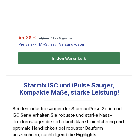
Verkaufspreis:
Regulärer Preis:
45,28 €
51,45 €
(11.99% gespart)
Preise exkl. MwSt. zzgl. Versandkosten
In den Warenkorb
Starmix ISC und iPulse Sauger,
Kompakte Maße, starke Leistung!
Bei den Industriesauger der Starmix iPulse Serie und
ISC Serie erhalten Sie robuste und starke Nass-
Trockensauger die sich durch klare Linienführung und
optimale Handlichkeit bei robuster Bauform
auszeichnen, nachfolgend die Highlights: