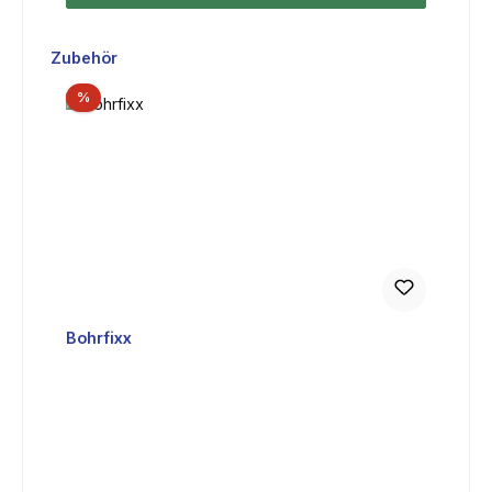
Produktgalerie überspringen
Zubehör
Rabatt
%
Bohrfixx