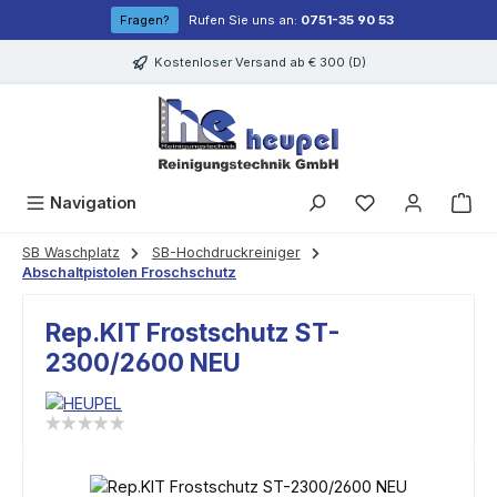
Zum Hauptinhalt springen
Fragen?
Rufen Sie uns an:
0751-35 90 53
Kostenloser Versand ab € 300 (D)
Navigation
SB Waschplatz
SB-Hochdruckreiniger
Abschaltpistolen Froschschutz
Rep.KIT Frostschutz ST-
2300/2600 NEU
Bildergalerie überspringen